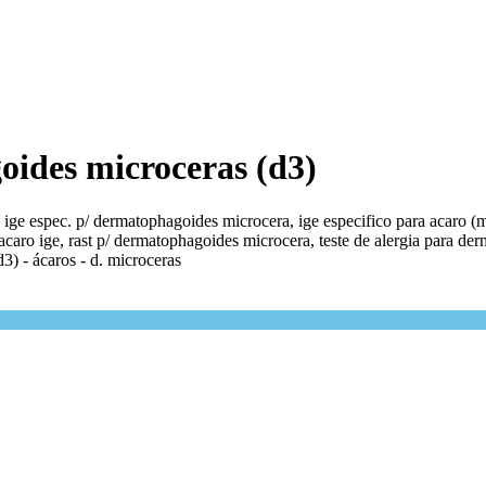
oides microceras (d3)
ge espec. p/ dermatophagoides microcera, ige especifico para acaro (mic
ro ige, rast p/ dermatophagoides microcera, teste de alergia para derma
d3) - ácaros - d. microceras