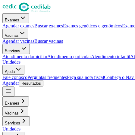
Exames
Agendar exames
Buscar exames
Exames genéticos e genômicos
Exames
Vacinas
Agendar vacinas
Buscar vacinas
Serviços
Atendimento domiciliar
Atendimento particular
Atendimento infantil
At
Unidades
Ajuda
Fale conosco
Perguntas frequentes
Peça sua nota fiscal
Conheça o Nav
Agendar
Resultados
Exames
Vacinas
Serviços
Unidades