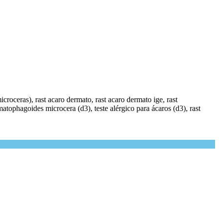
roceras), rast acaro dermato, rast acaro dermato ige, rast
tophagoides microcera (d3), teste alérgico para ácaros (d3), rast