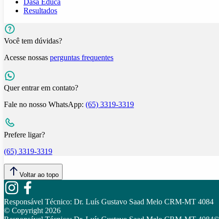
Dasa Educa
Resultados
Você tem dúvidas?
Acesse nossas
perguntas frequentes
Quer entrar em contato?
Fale no nosso WhatsApp:
(65) 3319-3319
Prefere ligar?
(65) 3319-3319
Voltar ao topo
Responsável Técnico:
Dr. Luís Gustavo Saad Melo CRM-MT 4084
© Copyright
2026