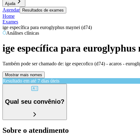
Ajuda
Agendar
Resultados de exames
Home
Exames
ige específica para euroglyphus maynei (d74)
Análises clínicas
ige específica para euroglyphus
Também pode ser chamado de:
ige especofico (d74) - acaros - eurogl
Mostrar mais nomes
Resultado em até
7 dias úteis
Qual seu convênio?
Sobre o atendimento