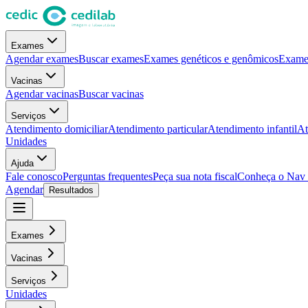
Exames
Agendar exames
Buscar exames
Exames genéticos e genômicos
Exames
Vacinas
Agendar vacinas
Buscar vacinas
Serviços
Atendimento domiciliar
Atendimento particular
Atendimento infantil
At
Unidades
Ajuda
Fale conosco
Perguntas frequentes
Peça sua nota fiscal
Conheça o Nav
Agendar
Resultados
Exames
Vacinas
Serviços
Unidades