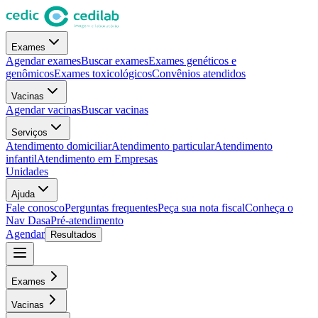
Exames
Agendar exames
Buscar exames
Exames genéticos e
genômicos
Exames toxicológicos
Convênios atendidos
Vacinas
Agendar vacinas
Buscar vacinas
Serviços
Atendimento domiciliar
Atendimento particular
Atendimento
infantil
Atendimento em Empresas
Unidades
Ajuda
Fale conosco
Perguntas frequentes
Peça sua nota fiscal
Conheça o
Nav Dasa
Pré-atendimento
Agendar
Resultados
Exames
Vacinas