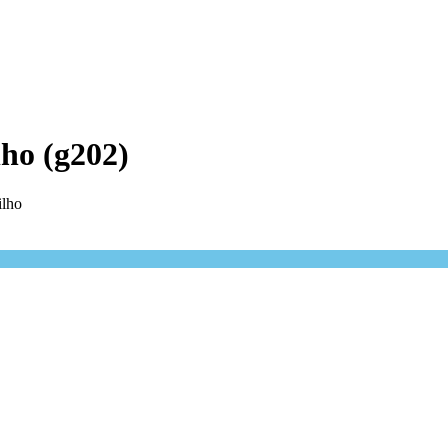
lho (g202)
ilho