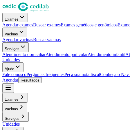
Exames
Agendar exames
Buscar exames
Exames genéticos e genômicos
Exames
Vacinas
Agendar vacinas
Buscar vacinas
Serviços
Atendimento domiciliar
Atendimento particular
Atendimento infantil
At
Unidades
Ajuda
Fale conosco
Perguntas frequentes
Peça sua nota fiscal
Conheça o Nav
Agendar
Resultados
Exames
Vacinas
Serviços
Unidades