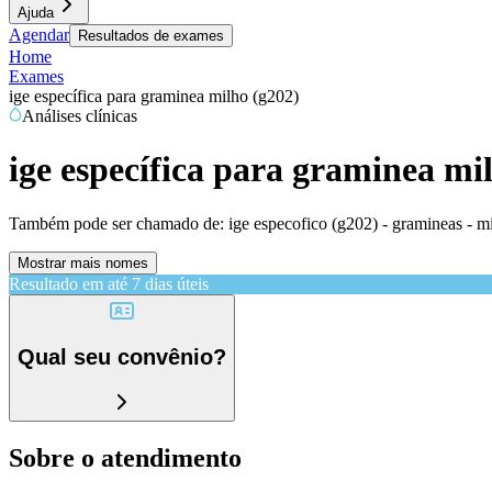
Ajuda
Agendar
Resultados de exames
Home
Exames
ige específica para graminea milho (g202)
Análises clínicas
ige específica para graminea mi
Também pode ser chamado de:
ige especofico (g202) - gramineas - m
Mostrar mais nomes
Resultado em até
7 dias úteis
Qual seu convênio?
Sobre o atendimento