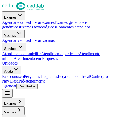
Exames
Agendar exames
Buscar exames
Exames genéticos e
genômicos
Exames toxicológicos
Convênios atendidos
Vacinas
Agendar vacinas
Buscar vacinas
Serviços
Atendimento domiciliar
Atendimento particular
Atendimento
infantil
Atendimento em Empresas
Unidades
Ajuda
Fale conosco
Perguntas frequentes
Peça sua nota fiscal
Conheça o
Nav Dasa
Pré-atendimento
Agendar
Resultados
Exames
Vacinas