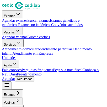
Exames
Agendar exames
Buscar exames
Exames genéticos e
genômicos
Exames toxicológicos
Convênios atendidos
Vacinas
Agendar vacinas
Buscar vacinas
Serviços
Atendimento domiciliar
Atendimento particular
Atendimento
infantil
Atendimento em Empresas
Unidades
Ajuda
Fale conosco
Perguntas frequentes
Peça sua nota fiscal
Conheça o
Nav Dasa
Pré-atendimento
Agendar
Resultados
Exames
Vacinas