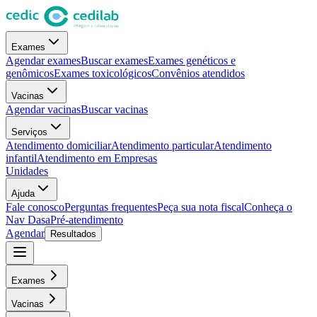
Exames
Agendar exames
Buscar exames
Exames genéticos e
genômicos
Exames toxicológicos
Convênios atendidos
Vacinas
Agendar vacinas
Buscar vacinas
Serviços
Atendimento domiciliar
Atendimento particular
Atendimento
infantil
Atendimento em Empresas
Unidades
Ajuda
Fale conosco
Perguntas frequentes
Peça sua nota fiscal
Conheça o
Nav Dasa
Pré-atendimento
Agendar
Resultados
Exames
Vacinas