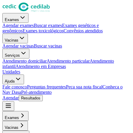
Exames
Agendar exames
Buscar exames
Exames genéticos e
genômicos
Exames toxicológicos
Convênios atendidos
Vacinas
Agendar vacinas
Buscar vacinas
Serviços
Atendimento domiciliar
Atendimento particular
Atendimento
infantil
Atendimento em Empresas
Unidades
Ajuda
Fale conosco
Perguntas frequentes
Peça sua nota fiscal
Conheça o
Nav Dasa
Pré-atendimento
Agendar
Resultados
Exames
Vacinas