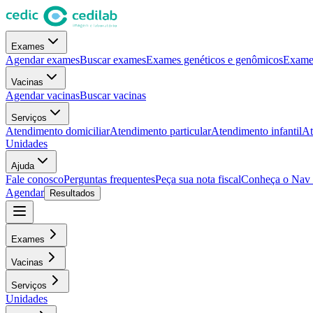
Exames
Agendar exames
Buscar exames
Exames genéticos e genômicos
Exames
Vacinas
Agendar vacinas
Buscar vacinas
Serviços
Atendimento domiciliar
Atendimento particular
Atendimento infantil
At
Unidades
Ajuda
Fale conosco
Perguntas frequentes
Peça sua nota fiscal
Conheça o Nav
Agendar
Resultados
Exames
Vacinas
Serviços
Unidades