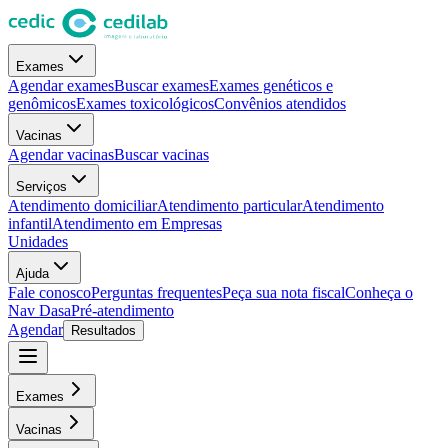
Exames
Agendar exames
Buscar exames
Exames genéticos e
genômicos
Exames toxicológicos
Convênios atendidos
Vacinas
Agendar vacinas
Buscar vacinas
Serviços
Atendimento domiciliar
Atendimento particular
Atendimento
infantil
Atendimento em Empresas
Unidades
Ajuda
Fale conosco
Perguntas frequentes
Peça sua nota fiscal
Conheça o
Nav Dasa
Pré-atendimento
Agendar
Resultados
Exames
Vacinas