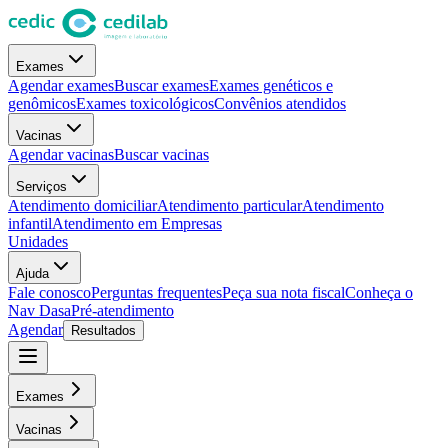
Exames
Agendar exames
Buscar exames
Exames genéticos e
genômicos
Exames toxicológicos
Convênios atendidos
Vacinas
Agendar vacinas
Buscar vacinas
Serviços
Atendimento domiciliar
Atendimento particular
Atendimento
infantil
Atendimento em Empresas
Unidades
Ajuda
Fale conosco
Perguntas frequentes
Peça sua nota fiscal
Conheça o
Nav Dasa
Pré-atendimento
Agendar
Resultados
Exames
Vacinas