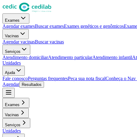
Exames
Agendar exames
Buscar exames
Exames genéticos e genômicos
Exames
Vacinas
Agendar vacinas
Buscar vacinas
Serviços
Atendimento domiciliar
Atendimento particular
Atendimento infantil
At
Unidades
Ajuda
Fale conosco
Perguntas frequentes
Peça sua nota fiscal
Conheça o Nav
Agendar
Resultados
Exames
Vacinas
Serviços
Unidades