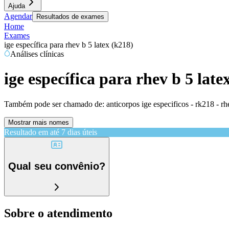
Ajuda
Agendar
Resultados de exames
Home
Exames
ige específica para rhev b 5 latex (k218)
Análises clínicas
ige específica para rhev b 5 late
Também pode ser chamado de:
anticorpos ige especificos - rk218 - r
Mostrar mais nomes
Resultado em até
7 dias úteis
Qual seu convênio?
Sobre o atendimento