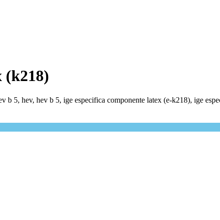
x (k218)
hev b 5, hev, hev b 5, ige especifica componente latex (e-k218), ige es