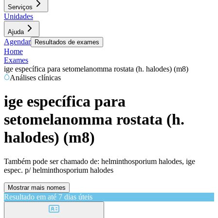
Serviços
Unidades
Ajuda
Agendar
Resultados de exames
Home
Exames
ige específica para setomelanomma rostata (h. halodes) (m8)
Análises clínicas
ige específica para
setomelanomma rostata (h.
halodes) (m8)
Também pode ser chamado de:
helminthosporium halodes, ige
espec. p/ helminthosporium halodes
Mostrar mais nomes
Resultado em até
7 dias úteis