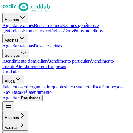
Exames
Agendar exames
Buscar exames
Exames genéticos e
genômicos
Exames toxicológicos
Convênios atendidos
Vacinas
Agendar vacinas
Buscar vacinas
Serviços
Atendimento domiciliar
Atendimento particular
Atendimento
infantil
Atendimento em Empresas
Unidades
Ajuda
Fale conosco
Perguntas frequentes
Peça sua nota fiscal
Conheça o
Nav Dasa
Pré-atendimento
Agendar
Resultados
Exames
Vacinas