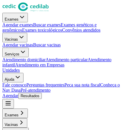
Exames
Agendar exames
Buscar exames
Exames genéticos e
genômicos
Exames toxicológicos
Convênios atendidos
Vacinas
Agendar vacinas
Buscar vacinas
Serviços
Atendimento domiciliar
Atendimento particular
Atendimento
infantil
Atendimento em Empresas
Unidades
Ajuda
Fale conosco
Perguntas frequentes
Peça sua nota fiscal
Conheça o
Nav Dasa
Pré-atendimento
Agendar
Resultados
Exames
Vacinas