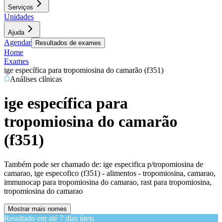
Serviços
Unidades
Ajuda
Agendar
Resultados de exames
Home
Exames
ige específica para tropomiosina do camarão (f351)
Análises clínicas
ige específica para
tropomiosina do camarão
(f351)
Também pode ser chamado de:
ige especifica p/tropomiosina de
camarao, ige especofico (f351) - alimentos - tropomiosina, camarao,
immunocap para tropomiosina do camarao, rast para tropomiosina,
tropomiosina do camarao
Mostrar mais nomes
Resultado em até
7 dias úteis