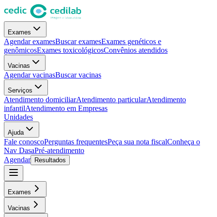
Exames
Agendar exames
Buscar exames
Exames genéticos e
genômicos
Exames toxicológicos
Convênios atendidos
Vacinas
Agendar vacinas
Buscar vacinas
Serviços
Atendimento domiciliar
Atendimento particular
Atendimento
infantil
Atendimento em Empresas
Unidades
Ajuda
Fale conosco
Perguntas frequentes
Peça sua nota fiscal
Conheça o
Nav Dasa
Pré-atendimento
Agendar
Resultados
Exames
Vacinas