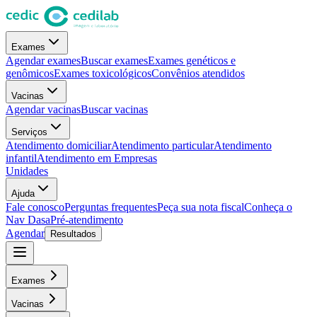
Exames
Agendar exames
Buscar exames
Exames genéticos e
genômicos
Exames toxicológicos
Convênios atendidos
Vacinas
Agendar vacinas
Buscar vacinas
Serviços
Atendimento domiciliar
Atendimento particular
Atendimento
infantil
Atendimento em Empresas
Unidades
Ajuda
Fale conosco
Perguntas frequentes
Peça sua nota fiscal
Conheça o
Nav Dasa
Pré-atendimento
Agendar
Resultados
Exames
Vacinas