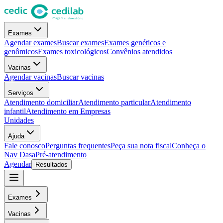
Exames
Agendar exames
Buscar exames
Exames genéticos e
genômicos
Exames toxicológicos
Convênios atendidos
Vacinas
Agendar vacinas
Buscar vacinas
Serviços
Atendimento domiciliar
Atendimento particular
Atendimento
infantil
Atendimento em Empresas
Unidades
Ajuda
Fale conosco
Perguntas frequentes
Peça sua nota fiscal
Conheça o
Nav Dasa
Pré-atendimento
Agendar
Resultados
Exames
Vacinas