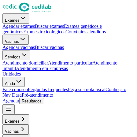
Exames
Agendar exames
Buscar exames
Exames genéticos e
genômicos
Exames toxicológicos
Convênios atendidos
Vacinas
Agendar vacinas
Buscar vacinas
Serviços
Atendimento domiciliar
Atendimento particular
Atendimento
infantil
Atendimento em Empresas
Unidades
Ajuda
Fale conosco
Perguntas frequentes
Peça sua nota fiscal
Conheça o
Nav Dasa
Pré-atendimento
Agendar
Resultados
Exames
Vacinas