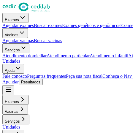
Exames
Agendar exames
Buscar exames
Exames genéticos e genômicos
Exames
Vacinas
Agendar vacinas
Buscar vacinas
Serviços
Atendimento domiciliar
Atendimento particular
Atendimento infantil
At
Unidades
Ajuda
Fale conosco
Perguntas frequentes
Peça sua nota fiscal
Conheça o Nav
Agendar
Resultados
Exames
Vacinas
Serviços
Unidades