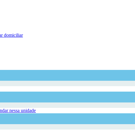
r domiciliar
dar nessa unidade