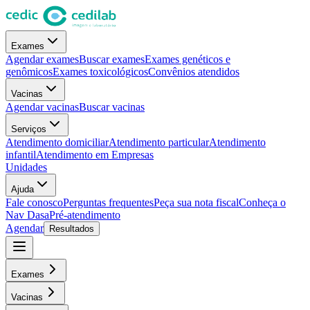
Exames
Agendar exames
Buscar exames
Exames genéticos e
genômicos
Exames toxicológicos
Convênios atendidos
Vacinas
Agendar vacinas
Buscar vacinas
Serviços
Atendimento domiciliar
Atendimento particular
Atendimento
infantil
Atendimento em Empresas
Unidades
Ajuda
Fale conosco
Perguntas frequentes
Peça sua nota fiscal
Conheça o
Nav Dasa
Pré-atendimento
Agendar
Resultados
Exames
Vacinas