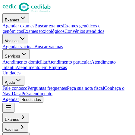
Exames
Agendar exames
Buscar exames
Exames genéticos e
genômicos
Exames toxicológicos
Convênios atendidos
Vacinas
Agendar vacinas
Buscar vacinas
Serviços
Atendimento domiciliar
Atendimento particular
Atendimento
infantil
Atendimento em Empresas
Unidades
Ajuda
Fale conosco
Perguntas frequentes
Peça sua nota fiscal
Conheça o
Nav Dasa
Pré-atendimento
Agendar
Resultados
Exames
Vacinas