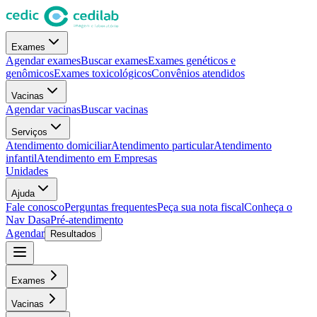
Exames
Agendar exames
Buscar exames
Exames genéticos e
genômicos
Exames toxicológicos
Convênios atendidos
Vacinas
Agendar vacinas
Buscar vacinas
Serviços
Atendimento domiciliar
Atendimento particular
Atendimento
infantil
Atendimento em Empresas
Unidades
Ajuda
Fale conosco
Perguntas frequentes
Peça sua nota fiscal
Conheça o
Nav Dasa
Pré-atendimento
Agendar
Resultados
Exames
Vacinas