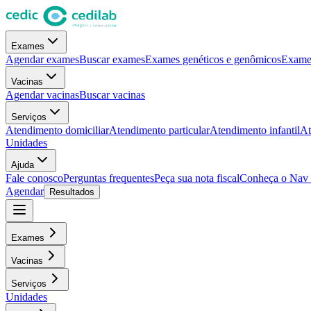
Exames
Agendar exames
Buscar exames
Exames genéticos e genômicos
Exames
Vacinas
Agendar vacinas
Buscar vacinas
Serviços
Atendimento domiciliar
Atendimento particular
Atendimento infantil
At
Unidades
Ajuda
Fale conosco
Perguntas frequentes
Peça sua nota fiscal
Conheça o Nav
Agendar
Resultados
Exames
Vacinas
Serviços
Unidades