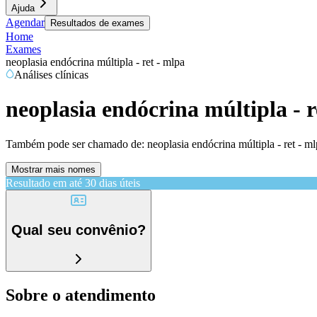
Ajuda
Agendar
Resultados de exames
Home
Exames
neoplasia endócrina múltipla - ret - mlpa
Análises clínicas
neoplasia endócrina múltipla - r
Também pode ser chamado de:
neoplasia endócrina múltipla - ret - m
Mostrar mais nomes
Resultado em até
30 dias úteis
Qual seu convênio?
Sobre o atendimento