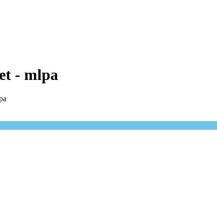
et - mlpa
lpa