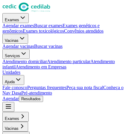
Exames
Agendar exames
Buscar exames
Exames genéticos e
genômicos
Exames toxicológicos
Convênios atendidos
Vacinas
Agendar vacinas
Buscar vacinas
Serviços
Atendimento domiciliar
Atendimento particular
Atendimento
infantil
Atendimento em Empresas
Unidades
Ajuda
Fale conosco
Perguntas frequentes
Peça sua nota fiscal
Conheça o
Nav Dasa
Pré-atendimento
Agendar
Resultados
Exames
Vacinas