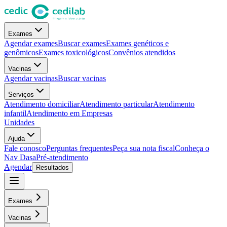
Exames
Agendar exames
Buscar exames
Exames genéticos e
genômicos
Exames toxicológicos
Convênios atendidos
Vacinas
Agendar vacinas
Buscar vacinas
Serviços
Atendimento domiciliar
Atendimento particular
Atendimento
infantil
Atendimento em Empresas
Unidades
Ajuda
Fale conosco
Perguntas frequentes
Peça sua nota fiscal
Conheça o
Nav Dasa
Pré-atendimento
Agendar
Resultados
Exames
Vacinas