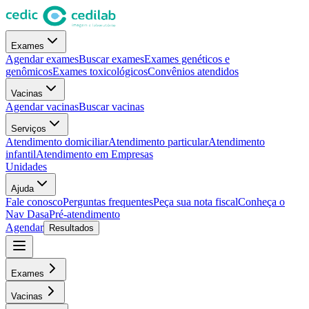
Exames
Agendar exames
Buscar exames
Exames genéticos e
genômicos
Exames toxicológicos
Convênios atendidos
Vacinas
Agendar vacinas
Buscar vacinas
Serviços
Atendimento domiciliar
Atendimento particular
Atendimento
infantil
Atendimento em Empresas
Unidades
Ajuda
Fale conosco
Perguntas frequentes
Peça sua nota fiscal
Conheça o
Nav Dasa
Pré-atendimento
Agendar
Resultados
Exames
Vacinas