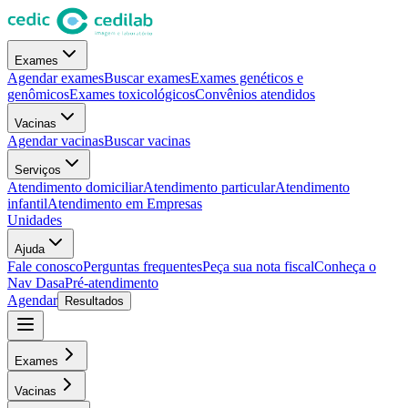
Exames
Agendar exames
Buscar exames
Exames genéticos e
genômicos
Exames toxicológicos
Convênios atendidos
Vacinas
Agendar vacinas
Buscar vacinas
Serviços
Atendimento domiciliar
Atendimento particular
Atendimento
infantil
Atendimento em Empresas
Unidades
Ajuda
Fale conosco
Perguntas frequentes
Peça sua nota fiscal
Conheça o
Nav Dasa
Pré-atendimento
Agendar
Resultados
Exames
Vacinas