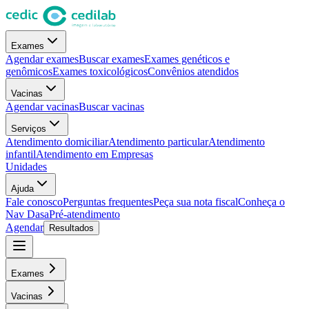
Exames
Agendar exames
Buscar exames
Exames genéticos e
genômicos
Exames toxicológicos
Convênios atendidos
Vacinas
Agendar vacinas
Buscar vacinas
Serviços
Atendimento domiciliar
Atendimento particular
Atendimento
infantil
Atendimento em Empresas
Unidades
Ajuda
Fale conosco
Perguntas frequentes
Peça sua nota fiscal
Conheça o
Nav Dasa
Pré-atendimento
Agendar
Resultados
Exames
Vacinas