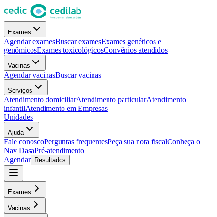
Exames
Agendar exames
Buscar exames
Exames genéticos e
genômicos
Exames toxicológicos
Convênios atendidos
Vacinas
Agendar vacinas
Buscar vacinas
Serviços
Atendimento domiciliar
Atendimento particular
Atendimento
infantil
Atendimento em Empresas
Unidades
Ajuda
Fale conosco
Perguntas frequentes
Peça sua nota fiscal
Conheça o
Nav Dasa
Pré-atendimento
Agendar
Resultados
Exames
Vacinas