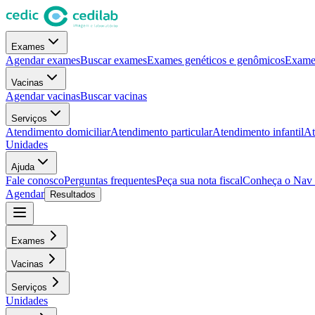
Exames
Agendar exames
Buscar exames
Exames genéticos e genômicos
Exames
Vacinas
Agendar vacinas
Buscar vacinas
Serviços
Atendimento domiciliar
Atendimento particular
Atendimento infantil
At
Unidades
Ajuda
Fale conosco
Perguntas frequentes
Peça sua nota fiscal
Conheça o Nav
Agendar
Resultados
Exames
Vacinas
Serviços
Unidades