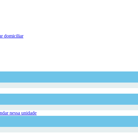
r domiciliar
dar nessa unidade