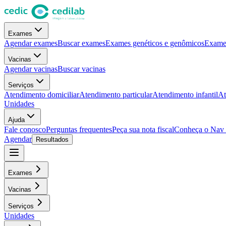
Exames
Agendar exames
Buscar exames
Exames genéticos e genômicos
Exames
Vacinas
Agendar vacinas
Buscar vacinas
Serviços
Atendimento domiciliar
Atendimento particular
Atendimento infantil
At
Unidades
Ajuda
Fale conosco
Perguntas frequentes
Peça sua nota fiscal
Conheça o Nav
Agendar
Resultados
Exames
Vacinas
Serviços
Unidades