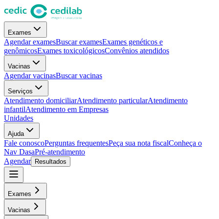
Exames
Agendar exames
Buscar exames
Exames genéticos e
genômicos
Exames toxicológicos
Convênios atendidos
Vacinas
Agendar vacinas
Buscar vacinas
Serviços
Atendimento domiciliar
Atendimento particular
Atendimento
infantil
Atendimento em Empresas
Unidades
Ajuda
Fale conosco
Perguntas frequentes
Peça sua nota fiscal
Conheça o
Nav Dasa
Pré-atendimento
Agendar
Resultados
Exames
Vacinas