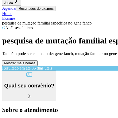
Ajuda
Agendar
Resultados de exames
Home
Exames
pesquisa de mutação familial específica no gene fancb
Análises clínicas
pesquisa de mutação familial es
Também pode ser chamado de:
gene fancb, mutação familiar no gene
Mostrar mais nomes
Resultado em até
35 dias úteis
Qual seu convênio?
Sobre o atendimento