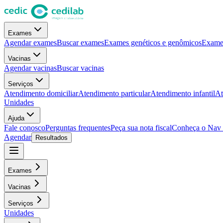
Exames
Agendar exames
Buscar exames
Exames genéticos e genômicos
Exames
Vacinas
Agendar vacinas
Buscar vacinas
Serviços
Atendimento domiciliar
Atendimento particular
Atendimento infantil
At
Unidades
Ajuda
Fale conosco
Perguntas frequentes
Peça sua nota fiscal
Conheça o Nav
Agendar
Resultados
Exames
Vacinas
Serviços
Unidades