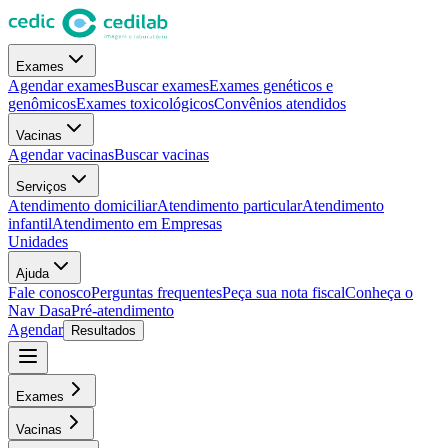
Exames
Agendar exames
Buscar exames
Exames genéticos e
genômicos
Exames toxicológicos
Convênios atendidos
Vacinas
Agendar vacinas
Buscar vacinas
Serviços
Atendimento domiciliar
Atendimento particular
Atendimento
infantil
Atendimento em Empresas
Unidades
Ajuda
Fale conosco
Perguntas frequentes
Peça sua nota fiscal
Conheça o
Nav Dasa
Pré-atendimento
Agendar
Resultados
Exames
Vacinas