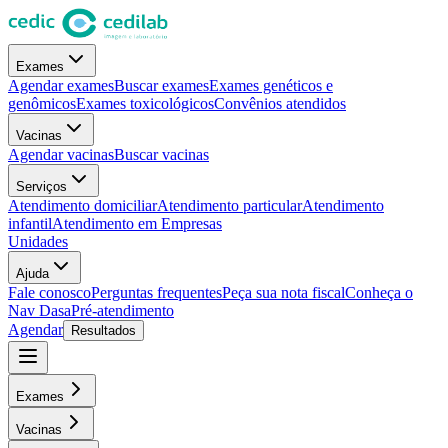
Exames
Agendar exames
Buscar exames
Exames genéticos e
genômicos
Exames toxicológicos
Convênios atendidos
Vacinas
Agendar vacinas
Buscar vacinas
Serviços
Atendimento domiciliar
Atendimento particular
Atendimento
infantil
Atendimento em Empresas
Unidades
Ajuda
Fale conosco
Perguntas frequentes
Peça sua nota fiscal
Conheça o
Nav Dasa
Pré-atendimento
Agendar
Resultados
Exames
Vacinas