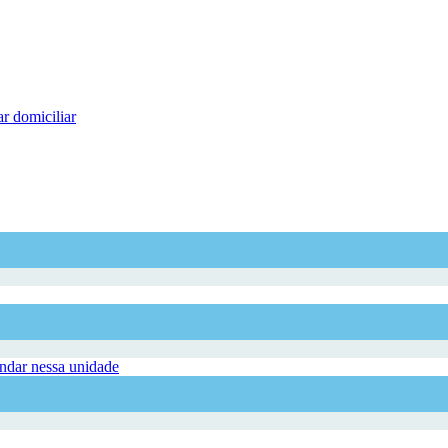
r domiciliar
dar nessa unidade