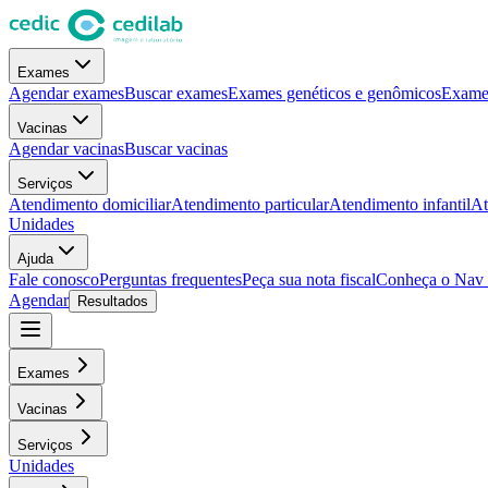
Exames
Agendar exames
Buscar exames
Exames genéticos e genômicos
Exames
Vacinas
Agendar vacinas
Buscar vacinas
Serviços
Atendimento domiciliar
Atendimento particular
Atendimento infantil
At
Unidades
Ajuda
Fale conosco
Perguntas frequentes
Peça sua nota fiscal
Conheça o Nav
Agendar
Resultados
Exames
Vacinas
Serviços
Unidades