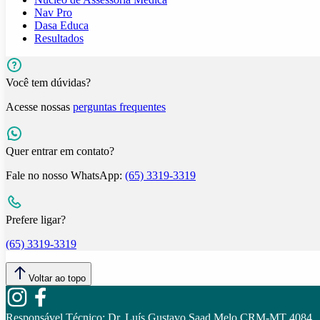
Nav Pro
Dasa Educa
Resultados
Você tem dúvidas?
Acesse nossas
perguntas frequentes
Quer entrar em contato?
Fale no nosso WhatsApp:
(65) 3319-3319
Prefere ligar?
(65) 3319-3319
Voltar ao topo
Responsável Técnico:
Dr. Luís Gustavo Saad Melo CRM-MT 4084