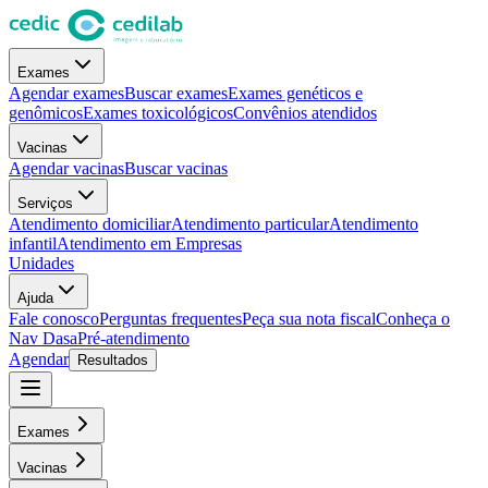
Exames
Agendar exames
Buscar exames
Exames genéticos e
genômicos
Exames toxicológicos
Convênios atendidos
Vacinas
Agendar vacinas
Buscar vacinas
Serviços
Atendimento domiciliar
Atendimento particular
Atendimento
infantil
Atendimento em Empresas
Unidades
Ajuda
Fale conosco
Perguntas frequentes
Peça sua nota fiscal
Conheça o
Nav Dasa
Pré-atendimento
Agendar
Resultados
Exames
Vacinas