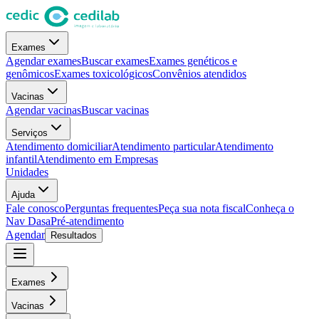
Exames
Agendar exames
Buscar exames
Exames genéticos e
genômicos
Exames toxicológicos
Convênios atendidos
Vacinas
Agendar vacinas
Buscar vacinas
Serviços
Atendimento domiciliar
Atendimento particular
Atendimento
infantil
Atendimento em Empresas
Unidades
Ajuda
Fale conosco
Perguntas frequentes
Peça sua nota fiscal
Conheça o
Nav Dasa
Pré-atendimento
Agendar
Resultados
Exames
Vacinas