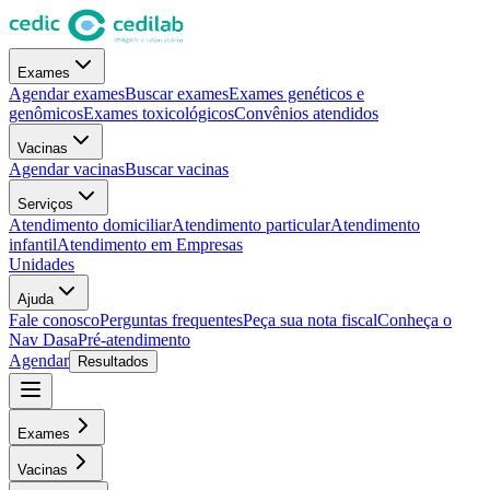
Exames
Agendar exames
Buscar exames
Exames genéticos e
genômicos
Exames toxicológicos
Convênios atendidos
Vacinas
Agendar vacinas
Buscar vacinas
Serviços
Atendimento domiciliar
Atendimento particular
Atendimento
infantil
Atendimento em Empresas
Unidades
Ajuda
Fale conosco
Perguntas frequentes
Peça sua nota fiscal
Conheça o
Nav Dasa
Pré-atendimento
Agendar
Resultados
Exames
Vacinas