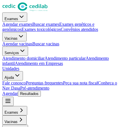
Exames
Agendar exames
Buscar exames
Exames genéticos e
genômicos
Exames toxicológicos
Convênios atendidos
Vacinas
Agendar vacinas
Buscar vacinas
Serviços
Atendimento domiciliar
Atendimento particular
Atendimento
infantil
Atendimento em Empresas
Unidades
Ajuda
Fale conosco
Perguntas frequentes
Peça sua nota fiscal
Conheça o
Nav Dasa
Pré-atendimento
Agendar
Resultados
Exames
Vacinas