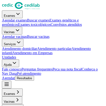
Exames
Agendar exames
Buscar exames
Exames genéticos e
genômicos
Exames toxicológicos
Convênios atendidos
Vacinas
Agendar vacinas
Buscar vacinas
Serviços
Atendimento domiciliar
Atendimento particular
Atendimento
infantil
Atendimento em Empresas
Unidades
Ajuda
Fale conosco
Perguntas frequentes
Peça sua nota fiscal
Conheça o
Nav Dasa
Pré-atendimento
Agendar
Resultados
Exames
Vacinas