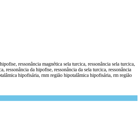
ipofise, ressonância magnética sela turcica, ressonância sela turcica,
ica, ressonância da hipofise, ressonância da sela turcica, ressonância
talâmica hipofisária, rnm região hipotalâmica hipofisária, rm região