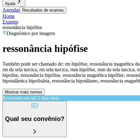
Ajuda
Agendar
Resultados de exames
Home
Exames
ressonância hipófise
Diagnóstico por imagem
ressonância hipófise
Também pode ser chamado de:
rm hipófise, ressonância magnética da 
rm da sela turcica, rm sela turcica, rnm hipófise, rnm da sela turcica, 
hipofise, ressonância hipófise, ressonância magnética hipófise, resson
hipotalâmica hipofisária, ressonância hipotálamo, ressonância magné
Mostrar mais nomes
Resultado em até
2 dias úteis
Qual seu convênio?