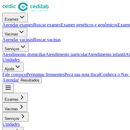
Exames
Agendar exames
Buscar exames
Exames genéticos e genômicos
Exames
Vacinas
Agendar vacinas
Buscar vacinas
Serviços
Atendimento domiciliar
Atendimento particular
Atendimento infantil
At
Unidades
Ajuda
Fale conosco
Perguntas frequentes
Peça sua nota fiscal
Conheça o Nav
Agendar
Resultados
Exames
Vacinas
Serviços
Unidades