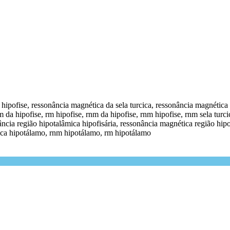
hipofise, ressonância magnética da sela turcica, ressonância magnética h
rm da hipofise, rm hipofise, rnm da hipofise, rnm hipofise, rnm sela turc
ância região hipotalâmica hipofisária, ressonância magnética região hipo
tica hipotálamo, rnm hipotálamo, rm hipotálamo