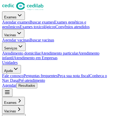
Exames
Agendar exames
Buscar exames
Exames genéticos e
genômicos
Exames toxicológicos
Convênios atendidos
Vacinas
Agendar vacinas
Buscar vacinas
Serviços
Atendimento domiciliar
Atendimento particular
Atendimento
infantil
Atendimento em Empresas
Unidades
Ajuda
Fale conosco
Perguntas frequentes
Peça sua nota fiscal
Conheça o
Nav Dasa
Pré-atendimento
Agendar
Resultados
Exames
Vacinas