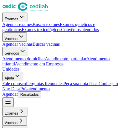
Exames
Agendar exames
Buscar exames
Exames genéticos e
genômicos
Exames toxicológicos
Convênios atendidos
Vacinas
Agendar vacinas
Buscar vacinas
Serviços
Atendimento domiciliar
Atendimento particular
Atendimento
infantil
Atendimento em Empresas
Unidades
Ajuda
Fale conosco
Perguntas frequentes
Peça sua nota fiscal
Conheça o
Nav Dasa
Pré-atendimento
Agendar
Resultados
Exames
Vacinas