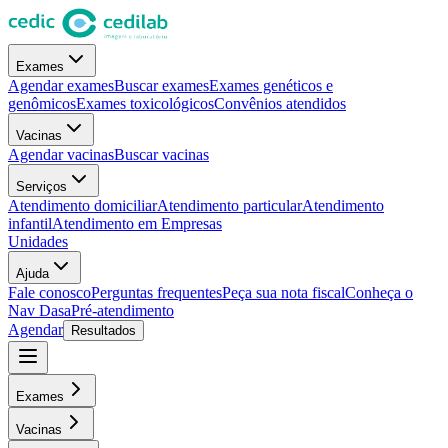
Exames
Agendar exames
Buscar exames
Exames genéticos e
genômicos
Exames toxicológicos
Convênios atendidos
Vacinas
Agendar vacinas
Buscar vacinas
Serviços
Atendimento domiciliar
Atendimento particular
Atendimento
infantil
Atendimento em Empresas
Unidades
Ajuda
Fale conosco
Perguntas frequentes
Peça sua nota fiscal
Conheça o
Nav Dasa
Pré-atendimento
Agendar
Resultados
Exames
Vacinas