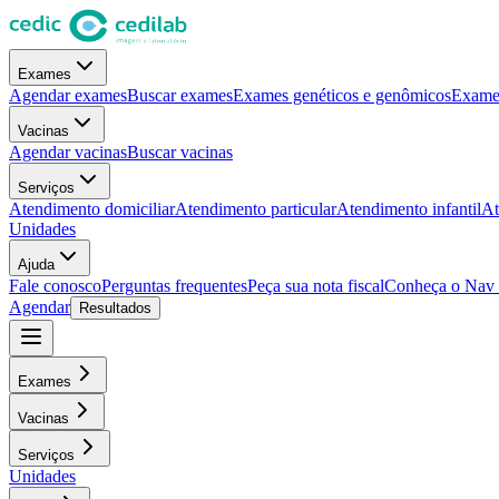
Exames
Agendar exames
Buscar exames
Exames genéticos e genômicos
Exames
Vacinas
Agendar vacinas
Buscar vacinas
Serviços
Atendimento domiciliar
Atendimento particular
Atendimento infantil
At
Unidades
Ajuda
Fale conosco
Perguntas frequentes
Peça sua nota fiscal
Conheça o Nav
Agendar
Resultados
Exames
Vacinas
Serviços
Unidades