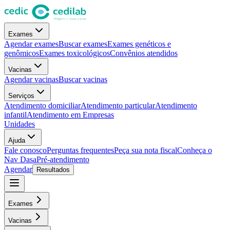
Exames
Agendar exames
Buscar exames
Exames genéticos e
genômicos
Exames toxicológicos
Convênios atendidos
Vacinas
Agendar vacinas
Buscar vacinas
Serviços
Atendimento domiciliar
Atendimento particular
Atendimento
infantil
Atendimento em Empresas
Unidades
Ajuda
Fale conosco
Perguntas frequentes
Peça sua nota fiscal
Conheça o
Nav Dasa
Pré-atendimento
Agendar
Resultados
Exames
Vacinas