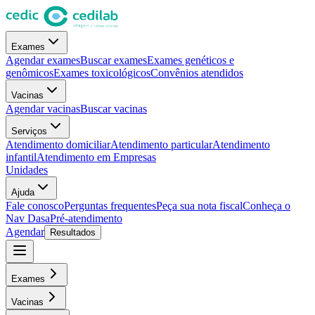
Exames
Agendar exames
Buscar exames
Exames genéticos e
genômicos
Exames toxicológicos
Convênios atendidos
Vacinas
Agendar vacinas
Buscar vacinas
Serviços
Atendimento domiciliar
Atendimento particular
Atendimento
infantil
Atendimento em Empresas
Unidades
Ajuda
Fale conosco
Perguntas frequentes
Peça sua nota fiscal
Conheça o
Nav Dasa
Pré-atendimento
Agendar
Resultados
Exames
Vacinas