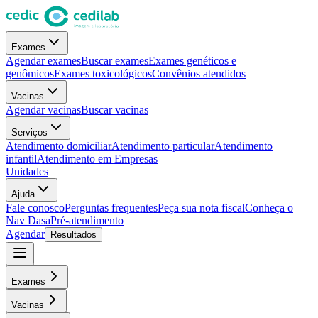
Exames
Agendar exames
Buscar exames
Exames genéticos e
genômicos
Exames toxicológicos
Convênios atendidos
Vacinas
Agendar vacinas
Buscar vacinas
Serviços
Atendimento domiciliar
Atendimento particular
Atendimento
infantil
Atendimento em Empresas
Unidades
Ajuda
Fale conosco
Perguntas frequentes
Peça sua nota fiscal
Conheça o
Nav Dasa
Pré-atendimento
Agendar
Resultados
Exames
Vacinas