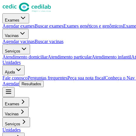
Exames
Agendar exames
Buscar exames
Exames genéticos e genômicos
Exames
Vacinas
Agendar vacinas
Buscar vacinas
Serviços
Atendimento domiciliar
Atendimento particular
Atendimento infantil
At
Unidades
Ajuda
Fale conosco
Perguntas frequentes
Peça sua nota fiscal
Conheça o Nav
Agendar
Resultados
Exames
Vacinas
Serviços
Unidades